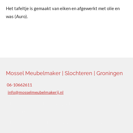
Het tafeltje is gemaakt van eiken en afgewerkt met olie en
was (Auro).
Mossel Meubelmaker | Slochteren | Groningen
06-10662611
info@mosselmeubelmakerij.nl
Tafel op maat gemaakt Groningen. Laat je verrassen door een mooi
design en slim ontwerp.!
Tafel op maat laten maken Drenthe. Laat je verrassen door een
mooi design en slim ontwerp.