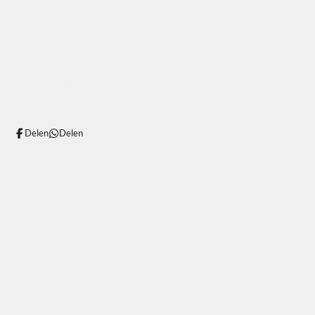
Boekenkast op maat Drenthe. Laat je verrassen door een slim
ontwerp, een mooi design en fijne details!
Meubelmaker Groningen. Meubels op maat. Laat je verrassen
door design, klassiek of modern, in een slim ontwerp!
Delen
Delen
Tafel op maat laten maken? Laat je verrassen door een mooi
design, klassiek, modern of tijdloos.
Meubelmaker Hoogezand. Tafel op maat laten maken? Laat je
verrassen door een slim ontwerp en mooi design!
Meubelmaker Veendam. Tafel op maat of kast op maat laten
maken? Laat je verrassen door een mooi design en slim ontwerp!
Meubelmakerij Groningen. Kast op maat of tafel op maat laten