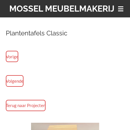
MOSSEL MEUBELMAKERIJ
Ga
direct
naar
de
Plantentafels Classic
hoofdinhoud
Vorige
Volgende
Terug naar Projecten