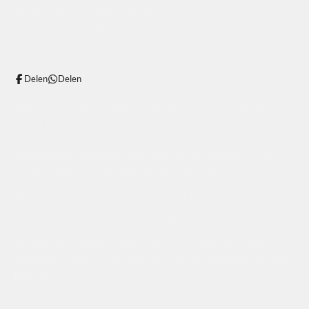
Meubelmaker Groningen. Meubels op maat. Laat je verrassen
door design, klassiek of modern, in een slim ontwerp!
Delen
Delen
Tafel op maat laten maken? Laat je verrassen door een mooi
design, klassiek, modern of tijdloos.
Meubelmaker Hoogezand. Tafel op maat laten maken? Laat je
verrassen door een slim ontwerp en mooi design!
Meubelmaker Veendam. Tafel op maat of kast op maat laten
maken? Laat je verrassen door een mooi design en slim ontwerp!
Meubelmakerij Groningen. Kast op maat of tafel op maat laten
maken? Wij maken meubels met een slim ontwerp, mooi design en
fijne details.