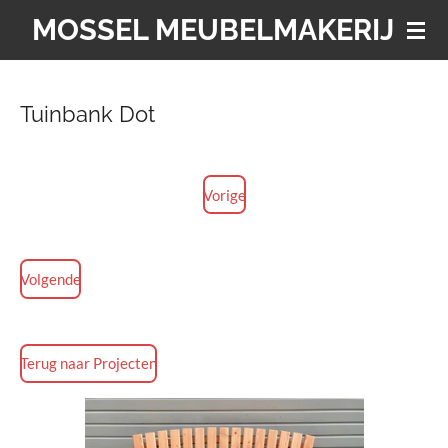
MOSSEL MEUBELMAKERIJ
Ga
direct
naar
de
Tuinbank Dot
hoofdinhoud
Vorige
Volgende
Terug naar Projecten