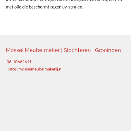
met olie die beschermt tegen uv-stralen.
Mossel Meubelmaker | Slochteren | Groningen
06-10662611
info@mosselmeubelmakerij.nl
Tafel op maat gemaakt Groningen. Laat je verrassen door een mooi
design en slim ontwerp.!
Tafel op maat laten maken Drenthe. Laat je verrassen door een
mooi design en slim ontwerp.
Boekenkast op maat Drenthe. Laat je verrassen door een slim
ontwerp, een mooi design en fijne details!